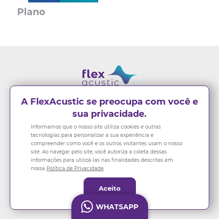
Plano
FECHAR
A FlexAcustic se preocupa com você e
2107.0496
VENDAS:
(11)
sua privacidade.
2107.0499
PABX:
(11)
Informamos que o nosso site utiliza cookies e outras
vendas@flexacustic.com.br
tecnologias para personalizar a sua experiência e
compreender como você e os outros visitantes usam o nosso
site. Ao navegar pelo site, você autoriza a coleta dessas
informações para utilizá-las nas finalidades descritas em
nossa
Política de Privacidade
.
© 2026 FlexAcustic – Todos os direitos reservados
Aceito
Politica de Privacidade
Meus Dados Pessoais
Desenvolvido por
Actwork – Agência de Marketing Digital
WHATSAPP