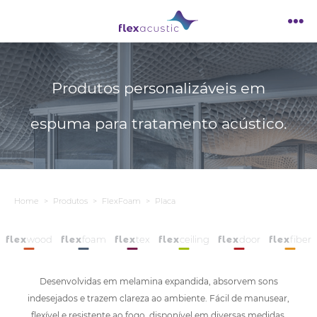
Produtos personalizáveis em
espuma para tratamento acústico.
Home
Produtos
FlexFoam
Placa
wood
foam
tex
ceiling
door
fiber
flex
flex
flex
flex
flex
flex
Desenvolvidas em melamina expandida, absorvem sons
Conversar com a FlexAcustic
indesejados e trazem clareza ao ambiente. Fácil de manusear,
flexível e resistente ao fogo, disponível em diversas medidas,