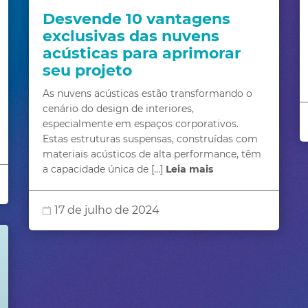
Desvende 10 vantagens
exclusivas das nuvens
acústicas para aprimorar
seu projeto
Conversar
com a
As nuvens acústicas estão transformando o
flexacustic
cenário do design de interiores,
especialmente em espaços corporativos.
Estas estruturas suspensas, construídas com
materiais acústicos de alta performance, têm
a capacidade única de […]
Leia mais
17 de julho de 2024
FECHAR