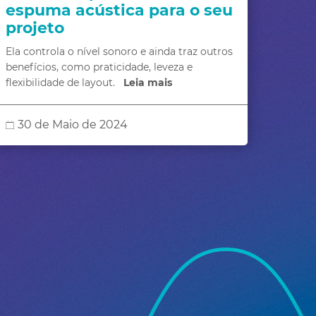
espuma acústica para o seu
projeto
Ela controla o nível sonoro e ainda traz outros
benefícios, como praticidade, leveza e
flexibilidade de layout.
Leia mais
30 de Maio de 2024