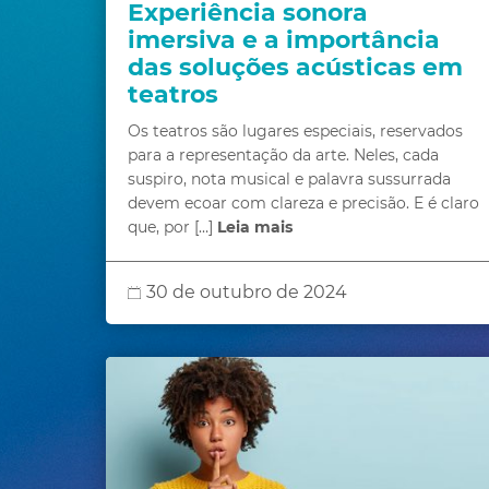
Experiência sonora
imersiva e a importância
das soluções acústicas em
teatros
Os teatros são lugares especiais, reservados
para a representação da arte. Neles, cada
suspiro, nota musical e palavra sussurrada
devem ecoar com clareza e precisão. E é claro
que, por […]
Leia mais
30 de outubro de 2024